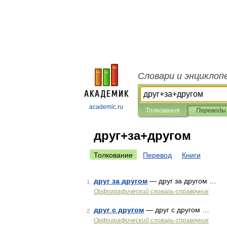
Словари и энциклоп
academic.ru
Толкования
Переводы
друг+за+другом
Толкование
Перевод
Книги
друг за другом
— друг за другом …
1
Орфографический словарь-справочник
друг с другом
— друг с другом …
2
Орфографический словарь-справочник