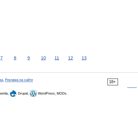
7
8
9
10
11
12
13
ка
,
Реклама на сайте
18+
omla,
Drupal,
WordPress, MODx.