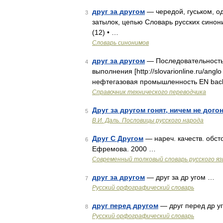
друг за другом
— чередой, гуськом, од
3
затылок, цепью Словарь русских синони
(12) • …
Словарь синонимов
друг за другом
— Последовательность 
4
выполнения [http://slovarionline.ru/angl
нефтегазовая промышленность EN back
Справочник технического переводчика
Друг за другом гонят, ничем не догон
5
В.И. Даль. Пословицы русского народа
Друг С Другом
— нареч. качеств. обст
6
Ефремова. 2000 …
Современный толковый словарь русского я
друг за другом
— друг за др угом …
7
Русский орфографический словарь
друг перед другом
— друг перед др у
8
Русский орфографический словарь