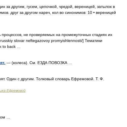
ин за другим, гусем, цепочкой, чредой, вереницей, затылок в
мов. друг за другом нареч, кол во синонимов: 10 • вереницей
процессов, не проверяемых на промежуточных стадиях их
o russkiy slovar neftegazovoy promyishlennosti/] Тематики
 to back …
ят.
— (колеса). См. ЕЗДА ПОВОЗКА …
оят. Один с другим. Толковый словарь Ефремовой. Т. Ф.
зыка Ефремовой
гом …