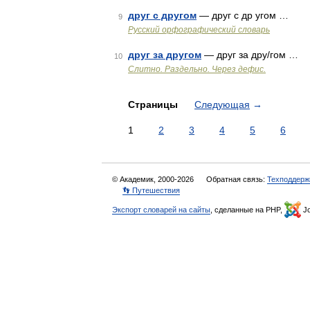
друг с другом
— друг с др угом …
9
Русский орфографический словарь
друг за другом
— друг за дру/гом …
10
Слитно. Раздельно. Через дефис.
Страницы
Следующая
→
1
2
3
4
5
6
© Академик, 2000-2026
Обратная связь:
Техподдерж
👣 Путешествия
Экспорт словарей на сайты
, сделанные на PHP,
Jo